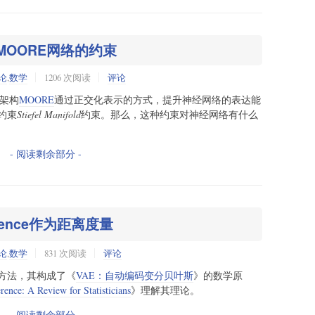
及其对MOORE网络的约束
论
,
数学
1206 次阅读
评论
架构
MOORE
通过正交化表示的方式，提升神经网络的表达能
约束
Stiefel Manifold
约束。那么，这种约束对神经网络有什么
- 阅读剩余部分 -
rgence作为距离度量
论
,
数学
831 次阅读
评论
方法，其构成了《
VAE：自动编码变分贝叶斯
》的数学原
erence: A Review for Statisticians
》理解其理论。
- 阅读剩余部分 -