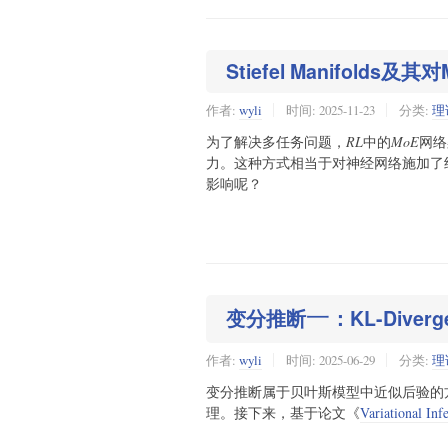
Stiefel Manifolds
作者:
wyli
时间:
2025-11-23
分类:
理
为了解决多任务问题，
RL
中的
MoE
网络
力。这种方式相当于对神经网络施加了
影响呢？
变分推断
：KL-Dive
一
一
作者:
wyli
时间:
2025-06-29
分类:
理
变分推断属于贝叶斯模型中近似后验的
理。接下来，基于论文《
Variational Inf