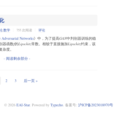
准化
论
,
数学
755 次阅读
评论
e Adversarial Networks
》中，为了提高
GAN
中判别器训练的稳
别器函数
f
的
Lipschitz
常数。相较于直接施加
Lipschitz
约束，该
复杂度。
- 阅读剩余部分 -
2
3
后一页 »
© 2026
EAI-Star
.
Powered by
Typecho
. 备案号:
沪ICP备2023018970号