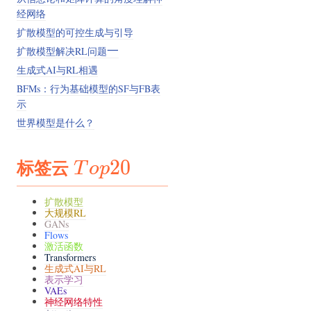
经网络
扩散模型的可控生成与引导
一
扩散模型解决RL问题
一
生成式AI与RL相遇
BFMs：行为基础模型的SF与FB表
示
世界模型是什么？
标签云
Top20
20
T
o
p
扩散模型
大规模RL
GANs
Flows
激活函数
Transformers
生成式AI与RL
表示学习
VAEs
神经网络特性