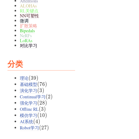
Attentions
ALOHAs
RL关键点
NN可塑性
微调
扩散策略
Bipedals
NeRFs
LoRAs
对比学习
分类
理论
(39)
(
39
)
基础模型
(76)
(
76
)
演化学习
(3)
(
3
)
Continual学习
(2)
(
2
)
强化学习
(28)
(
28
)
Offline RL
(3)
(
3
)
模仿学习
(10)
(
10
)
AI系统
(4)
(
4
)
Robot学习
(27)
(
27
)