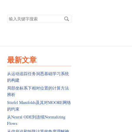
搜
索
关
键
字
最新文章
从运动追踪任务洞悉基础学习系统
的构建
局部坐标系下相对位置的计算方法
辨析
Stiefel Manifolds及其对MOORE网络
的约束
从Neural ODE到连续Normalizing
Flows
从信息论和矩阵计算的角度理解神