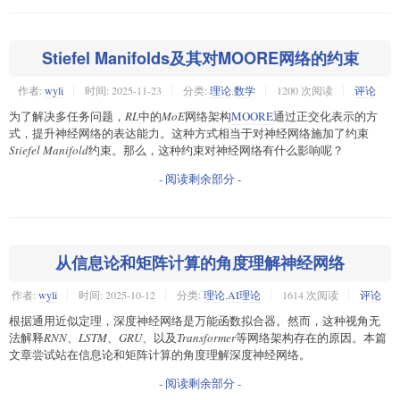
Stiefel Manifolds及其对MOORE网络的约束
作者:
wyli
时间:
2025-11-23
分类:
理论
,
数学
1200 次阅读
评论
为了解决多任务问题，
RL
中的
MoE
网络架构
MOORE
通过正交化表示的方
式，提升神经网络的表达能力。这种方式相当于对神经网络施加了约束
Stiefel Manifold
约束。那么，这种约束对神经网络有什么影响呢？
- 阅读剩余部分 -
从信息论和矩阵计算的角度理解神经网络
作者:
wyli
时间:
2025-10-12
分类:
理论
,
AI理论
1614 次阅读
评论
根据通用近似定理，深度神经网络是万能函数拟合器。然而，这种视角无
法解释
RNN
、
LSTM
、
GRU
、以及
Transformer
等网络架构存在的原因。本篇
文章尝试站在信息论和矩阵计算的角度理解深度神经网络。
- 阅读剩余部分 -