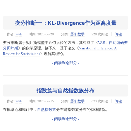
变分推断
一
一
：KL-Divergence作为距离度量
作者:
wyli
时间:
2025-06-29
分类:
理论
,
数学
829 次阅读
评论
变分推断属于贝叶斯模型中近似后验的方法，其构成了《
VAE：自动编码变
分贝叶斯
》的数学原理。接下来，基于论文《
Variational Inference: A
Review for Statisticians
》理解其理论。
- 阅读剩余部分 -
指数族与自然指数族分布
作者:
wyli
时间:
2025-06-15
分类:
理论
,
数学
673 次阅读
评论
在概率论和统计中，
自然指数族
分布是指数族分布的特殊情况。
- 阅读剩余部分 -