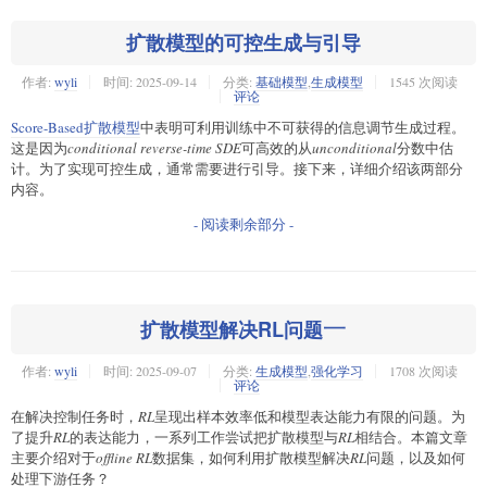
扩散模型的可控生成与引导
作者:
wyli
时间:
2025-09-14
分类:
基础模型
,
生成模型
1545 次阅读
评论
Score-Based扩散模型
中表明可利用训练中不可获得的信息调节生成过程。
这是因为
conditional reverse-time SDE
可高效的从
unconditional
分数中估
计。为了实现可控生成，通常需要进行引导。接下来，详细介绍该两部分
内容。
- 阅读剩余部分 -
扩散模型解决RL问题
一
一
作者:
wyli
时间:
2025-09-07
分类:
生成模型
,
强化学习
1708 次阅读
评论
在解决控制任务时，
RL
呈现出样本效率低和模型表达能力有限的问题。为
了提升
RL
的表达能力，一系列工作尝试把扩散模型与
RL
相结合。本篇文章
主要介绍对于
offline RL
数据集，如何利用扩散模型解决
RL
问题，以及如何
处理下游任务？