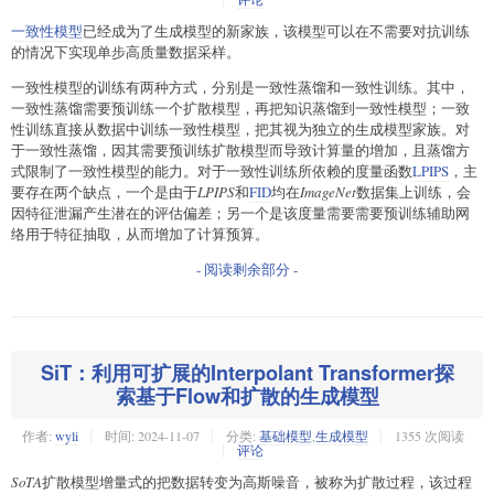
一致性模型
已经成为了生成模型的新家族，该模型可以在不需要对抗训练
的情况下实现单步高质量数据采样。
一致性模型的训练有两种方式，分别是一致性蒸馏和一致性训练。其中，
一致性蒸馏需要预训练一个扩散模型，再把知识蒸馏到一致性模型；一致
性训练直接从数据中训练一致性模型，把其视为独立的生成模型家族。对
于一致性蒸馏，因其需要预训练扩散模型而导致计算量的增加，且蒸馏方
式限制了一致性模型的能力。对于一致性训练所依赖的度量函数
LPIPS
，主
要存在两个缺点，一个是由于
LPIPS
和
FID
均在
ImageNet
数据集上训练，会
因特征泄漏产生潜在的评估偏差；另一个是该度量需要需要预训练辅助网
络用于特征抽取，从而增加了计算预算。
- 阅读剩余部分 -
SiT：利用可扩展的Interpolant Transformer探
索基于Flow和扩散的生成模型
作者:
wyli
时间:
2024-11-07
分类:
基础模型
,
生成模型
1355 次阅读
评论
SoTA
扩散模型增量式的把数据转变为高斯噪音，被称为扩散过程，该过程