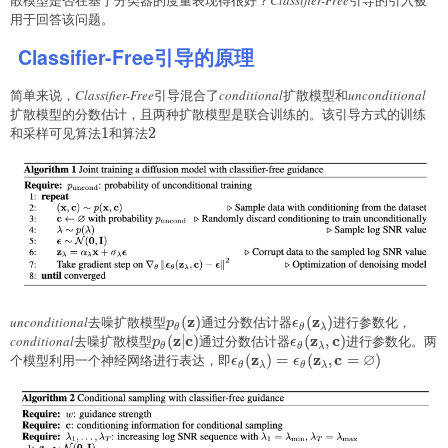
用于回答该问题。
Classifier-Free引导的原理
简单来说，
Classifier-Free
引导混合了
conditional
扩散模型和
unconditional
扩散模型的分数估计，且两种扩散模型是联合训练的。该引导方式的训练
和采样可见算法
1
1
和算法
2
2
z
z
unconditional
去噪扩散模型
p_{\theta}
(
)
通过分数估计器
\epsilon_{\theta}
(
)
进行参数化，
p
ϵ
θ
θ
λ
(\mathbf{z})
z
c
(\mathbf{z}_{\lambd
z
c
conditional
去噪扩散模型
p_{\theta}
(
∣
)
通过分数估计器
\epsilon_{\theta}
(
,
)
进行参数化。两
p
ϵ
θ
θ
λ
∅
(\mathbf{z}\vert\mathbf{c})
z
(\mathbf{z}_{\lambd
z
c
个模型利用一个神经网络进行表达，即
\epsilon_{\theta}
(
)
=
(
,
=
)
ϵ
ϵ
θ
λ
θ
λ
(\mathbf{z}_{\lambda})=\eps
(\mathbf{z}_{\lambda},\math