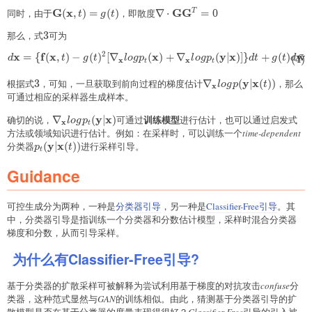
(t))p(\mathbf{y}\vert
G
x
G
G
同时，由于
\mathbf{G}
(
,
)
=
(
)
，即散度
\nabla\cdot\mathbf{G}\math
∇
⋅
=
0
T
\mathbf{x}(t))
t
g
t
(\mathbf{x},t)=g(t)
那么，式
3
3
可为
2
x
f
x
x
y
x
w
ˉ
=
{
(
,
)
−
(
)
[
∇
(
)
+
∇
(
∣
)]}
+
(
)
\begin{aligned} d\mathbf{x}=
(
4
)
d
t
g
t
l
o
g
p
l
o
g
p
d
t
g
t
d
x
x
t
t
y
x
根据式
3
3
，可知，一旦获取到前向过程的梯度估计
\nabla_{\mathbf{x}}
∇
(
∣
(
))
，那么
l
o
g
p
t
x
(t))
可通过相应的采样器生成样本。
\nabla_{\mathbf{x}}logp_t(\mathbf{y}\vert\mathb
y
x
训练模型
确切的说，
∇
(
∣
)
可通过
进行估计，也可以通过启发式
l
o
g
p
x
t
方法或领域知识进行估计。例如：在采样时，可以训练一个
time-dependent
y
x
分类器
p_t(\mathbf{y}\vert\mathbf{x}
(
∣
(
))
进行采样引导。
p
t
t
(t))
Guidance
可控生成分为两种，一种是
分类器引导
，另一种是
Classifier-Free引导
。其
中，分类器引导是指训练一个分类器和分数估计模型，采样时混合分类器
梯度和分数，从而引导采样。
为什么有Classifier-Free引导?
基于分类器的扩散采样可被解释为尝试利用基于梯度的对抗攻击
confuse
分
类器，这种范式显然与
GAN
的训练相似。由此，猜测基于分类器引导的扩
散模型是否在基于分类器的度量表现得很好？
Classifier-Free
引导的引入被