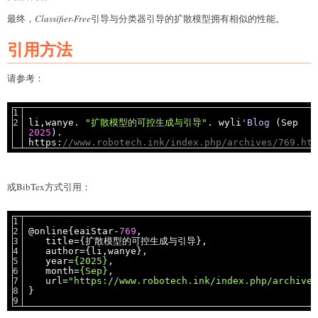
最终，
Classifier-Free
引导与分类器引导的扩散模型拥有相似的性能。
引用方法
请参考：
li,wanye.
"扩散模型的可控生成与引导"
. wyli
'Blog
(Sep
2025
).
https:
//www.robotech.ink/index.php/archives/769.htm
或BibTex方式引用：
@online{eaiStar-
769
,
title={扩散模型的可控生成与引导},
author={li,wanye},
year=
{2025}
,
month=
{Sep}
,
url=
"https://www.robotech.ink/index.php/archives
}