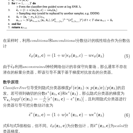
在采样时，利用
conditional
和
unconditional
分数估计的线性组合作为分数估
计
~
z
c
z
z
(
,
)
=
(
1
+
)
(
,
)
−
(
)
\begin{aligned} \tilde{\epsil
(
5
)
ϵ
w
ϵ
c
w
ϵ
θ
λ
θ
λ
θ
λ
~
由于
\tilde{\epsilon}_{\theta}
利用
unconstrained
神经网络估计的非保守向量场，那么通常不存在
ϵ
θ
潜在的标量分类器，即该引导不属于基于梯度对抗攻击的分类器。
数学原理
:
c
z
z
c
z
Classifier-Free
引导受到隐式分类器梯度
p^{i}(\mathbf{c}\vert\mathb
(
∣
)
∝
(
∣
)
/
(
)
的启
i
p
p
p
λ
λ
λ
∗
∗
z
c
p(\mathbf{z}_{\lambda}\vert
z
发。若可得到确切的分数
\epsilon^{*}
(
,
)
和
\epsilon^{*}
(
)
，那么隐式分类器的梯度为
\na
ϵ
ϵ
λ
λ
1
∗
∗
c
z
(\mathbf{z}_{\lambda},\mathbf{c})
z
c
(\mathbf{z}_{\lambda})
z
(\m
∇
(
∣
)
=
−
[
(
,
)
−
(
)]
，且利用隐式分类器进行
i
l
o
g
p
ϵ
ϵ
z
λ
λ
λ
σ
λ
λ
\fr
分类器引导可把分数估计改为
(\m
~
∗
∗
∗
z
c
z
c
z
(
,
)
=
(
1
+
)
(
,
)
−
(
)
\ep
\begin{aligned} \tilde{\epsil
(
6
)
ϵ
w
ϵ
w
ϵ
λ
λ
λ
~
~
∗
z
c
z
c
式
6
6
与式
5
5
很相似，但不同。
\tilde{\epsilon}_{\theta}
(
,
)
为分数估计，而
\tilde{\epsilon}^{
(
,
)
为
scaled
分
ϵ
ϵ
θ
λ
λ
(\mathbf{z}_{\lambda},\mathbf{c})
(\mathbf{z}_{\la
类器梯度。