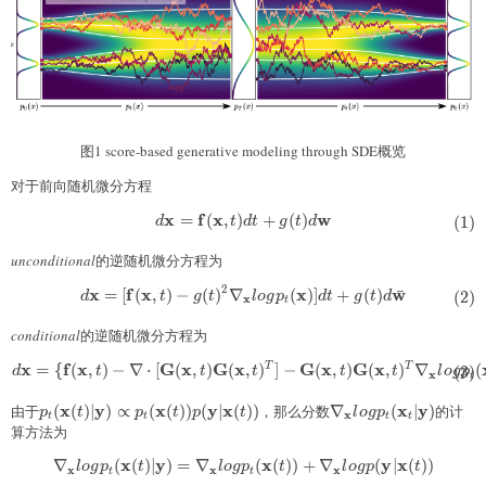
图1 score-based generative modeling through SDE概览
对于前向随机微分方程
x
f
x
w
=
(
,
)
+
(
)
\begin{aligned} d\mathbf{x}=
(
1
)
d
t
d
t
g
t
d
unconditional
的逆随机微分方程为
2
x
f
x
x
w
ˉ
=
[
(
,
)
−
(
)
∇
(
)]
+
(
)
\begin{aligned} d\mathbf{x}=[
(
2
)
d
t
g
t
l
o
g
p
d
t
g
t
d
x
t
conditional
的逆随机微分方程为
x
f
x
G
x
G
x
G
x
G
x
T
T
\begin{aligned} d\mathbf{x}=
=
{
(
,
)
−
∇
⋅
[
(
,
)
(
,
)
]
−
(
,
)
(
,
)
∇
(
(
3
)
d
t
t
t
t
t
l
o
g
p
x
t
x
y
x
y
x
x
y
由于
p_t(\mathbf{x}
(
(
)
∣
)
∝
(
(
))
(
∣
(
))
，那么分数
\nabla_{\mathbf{x}
∇
(
∣
)
的计
p
t
p
t
p
t
l
o
g
p
x
t
t
t
t
(t)\vert
\mathbf{y})
算方法为
\mathbf{y})\propto
x
y
x
y
x
∇
(
(
)
∣
)
=
∇
(
(
))
+
∇
(
∣
(
))
\begin{aligned} \nabla_{\math
l
o
g
p
t
l
o
g
p
t
l
o
g
p
t
p_t(\mathbf{x}
x
x
x
t
t