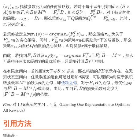
{a}')r({s}',{a}')
({
(\pi_z)_{z\in\mathbb{R}^d}
(
)
指被参数化为
z
的任何策略族。若对于每个
z
均可找到
d\times(S\
×
(
×
π
z
z
d
S
R
∈
d
z
z
A)
)
型矩阵
F_z
和
B
使
M^{\pi_z}=F^{T}_zB
=
，那么
Q_r^{\pi_z}=F_z^TBr
=
。对于特定的奖
π
T
π
T
A
F
B
M
F
B
Q
F
B
r
z
z
z
z
r
z
π
r
z_R:=Br
\pi_{z_R}
Q
Q_r^{\pi_{z_R}}=F_{
\p
z
励函数
，
:=
，那么策略
下
函数为
=
。此时，
T
R
r
z
B
r
π
Q
Q
F
z
r
R
z
R
z
R
R
还未定义。
π
z
若策略被定义为
\pi_z(s):=argmax_a(F_z^Tz)_{sa}
(
)
:=
(
)
，那么策略
\pi_{z_R}
为关于
F_{z_
T
π
s
a
r
g
ma
x
F
z
π
z
a
s
a
z
z
R
的贪心策略。同时，
F_{z_R}^Tz_R
为策略
\pi_R
在奖励为
r
下的
Q
函数，那么
T
T
F
z
F
z
π
r
Q
R
R
R
z
z
R
R
策略
\pi_{z_R}
为自己
Q
函数的贪心策略，即对奖励
r
属于最优策略。
π
Q
r
z
R
由此，若找到
F,B
,
以及
\pi_z
使
\pi_z=argmax~F_z^Tz
=
且
F_z^TB=M^{\pi_z
=
，那么
T
T
π
F
B
π
π
a
r
g
ma
x
F
z
F
B
M
z
z
z
z
z
可获得任何奖励函数
r
的最优策略，只需要计算
Br
可得到。
r
B
r
在有限空间内，若维度
d
大于
\#S\times
#
×
#
，那么精确的
FB
表示存在。在无
d
S
A
FB
\#A
穷状态空间内，任意误差的近似可通过增加
d
实现，可以理解为对应于累积
d
转换概率
M^{\pi}
的秩为
d
的近似，即
低秩近似
。对于
F,B
,
的近似，最优性
gap
π
M
d
F
B
与
F^TB-
−
/
成比例。由此，学习
F,B
,
的损失函数可定义为
\vert F
T
π
F
B
M
ρ
F
B
z
M^{\pi_z}/\rho
M^{\pi_
∣
−
/
∣
的范数。
T
π
F
B
M
ρ
z
Plus:
对于
FB
表示的学习，可见《Learning One Representation to Optimize
All Rewards》
引用方法
请参考：