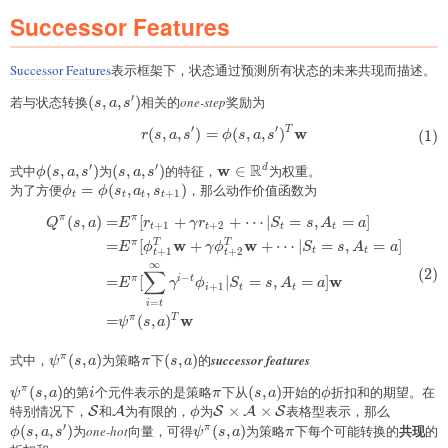
Successor Features
Successor Features
表示框架下，状态通过预测所有状态的未来共现而描述。
′
若与状态转换
(s,a,
(
,
,
)
相关的
one-step
奖励为
s
a
s
{s}')
′
′
w
T
\begin{aligned} r(s,a,{s}')=\m
(
,
,
)
=
(
,
,
)
(
1
)
r
s
a
s
ϕ
s
a
s
R
′
′
w
式中
\phi(s,a,
(
,
,
)
为
(s,a,
(
,
,
)
的特征，
\mathbf{w}\in\mathbb{R}^d
∈
为权重。
d
ϕ
s
a
s
s
a
s
{s}')
{s}')
为了方便
\phi_t=\phi(s_t,a_t,s_{t+1})
=
(
,
,
)
，那么动作价值函数为
ϕ
ϕ
s
a
s
+
1
t
t
t
t
π
π
(
,
)
=
[
+
+
⋯
∣
=
,
=
]
\begin{aligned} Q^{\pi}(s,a)
Q
s
a
E
r
γ
r
S
s
A
a
+
1
+
2
t
t
t
t
w
w
π
T
T
=
[
+
+
⋯
∣
=
,
=
]
E
ϕ
γ
ϕ
S
s
A
a
+
1
+
2
t
t
t
t
∞
(
2
)
∑
−
w
π
i
t
=
[
∣
=
,
=
]
E
γ
ϕ
S
s
A
a
+
1
i
t
t
=
i
t
w
π
T
=
(
,
)
ψ
s
a
\psi^{\pi}
\pi
(s,a)
式中，
(
,
)
为策略
下
(
,
)
的
successor features
π
ψ
s
a
π
s
a
(s,a)
\psi^{\pi}
(
,
)
的第
i
个元件表示的是策略
\pi
下从
(s,a)
(
,
)
开始的
\phi
折扣和的期望。在
π
ψ
s
a
i
π
s
a
ϕ
(s,a)
特别情况下，
\mathcal{S}
和
\mathcal{A}
为有限的，
\phi
为
\mathcal{S}\times\mathcal{A}\
×
×
表格型表示，那么
\phi(s,a
S
A
S
A
S
ϕ
{s}')
′
\psi^{\pi}
\pi
共现
(
,
,
)
为
one-hot
向量，可得
(
,
)
为策略
下每个可能转换的
的
π
ϕ
s
a
s
ψ
s
a
π