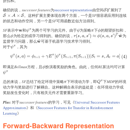
(s,a)
折扣和。
确切的说，
successor features
为
successor representation
由空间
\mathcal{S}
扩展到了
\ma
S
×
×
。这种扩展主要体现在两个方面，一个是
SF
很容易应用到连续
S
A
S
的状态和动作空间，另一个是
SF
可用函数近似方法得到。
w
SF
表示中
\mathbf{w}
和
\psi^{\pi}
为两个可学习的元件。由于
\psi
为策略
\pi
下
\phi
的期望折扣和，
π
ψ
ψ
π
ϕ
~
′
′
w
那么
\phi
为给定的或学习得到的。确切的说，
r(s,a,{s}')\approx\phi(s,a,
(
,
,
)
≈
(
,
,
)
为
T
ϕ
r
s
a
s
ϕ
s
a
s
~
w
{s}')^T\tilde{\mathbf{w}}
监督学习问题，那么
\tilde{\mathbf{w}}
可基于机器学习技术学习得到。
对于
\psi^{\pi}
，其为
π
ψ
π
π
π
(
,
)
=
+
[
(
,
(
))
∣
=
,
=
]
\begin{aligned} \psi^{\pi}(s,
(
4
)
ψ
s
a
ϕ
γ
E
ψ
S
π
S
S
s
A
a
+
1
+
1
+
1
t
t
t
t
t
即满足
Bellman
方程，且
\phi
扮演着奖励的角色。由此，任何
RL
算法均可计算
\p
ϕ
π
ψ
总的来说，
SF
总结了给定环境中策略
\pi
下环境动力学，即
Q^{\pi}
下
MDP
的环境
π
π
Q
动力学与奖励进行了解耦合。这种解耦合表示的益处是：在环境动力学或
奖励发生变化时，只有相关元件才需要重新学习。
Plus:
对于
successor features
的学习，可见《
Universal Successor Features
Approximators
》和《
Successor Features for Transfer in Reinforcement
Learning
》
Forward-Backward Representation