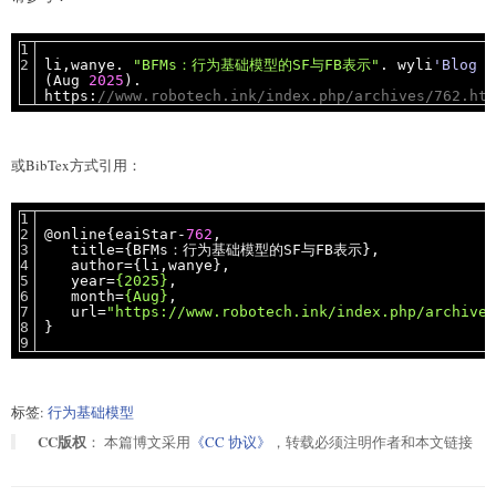
li,wanye.
"BFMs：行为基础模型的SF与FB表示"
. wyli
'Blog
(Aug
2025
).
https:
//www.robotech.ink/index.php/archives/762.htm
或BibTex方式引用：
@online{eaiStar-
762
,
title={BFMs：行为基础模型的SF与FB表示},
author={li,wanye},
year=
{2025}
,
month=
{Aug}
,
url=
"https://www.robotech.ink/index.php/archives
}
标签:
行为基础模型
CC版权
： 本篇博文采用
《CC 协议》
，转载必须注明作者和本文链接