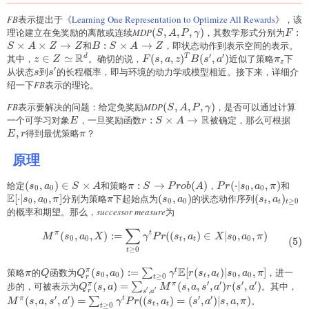
FB
表示提出于《
Learning One Representation to Optimize All Rewards
》，该
理论建立在免奖励的离散或连续
MDP
(S,A,P,\gamma)
(
,
,
,
)
，其数学形式分别为
F:S\
:
S
A
P
γ
F
A\ti
×
×
→
和
B:S\times
:
×
→
，即状态动作到表示空间的表示。
S
A
Z
Z
B
S
A
Z
R
Z\to
′
′
A\to Z
其中，
z\in
∈
≃
。确切的说，
F(s,a,z)^TB({s}',
(
,
,
)
(
,
)
近似了策略
\pi_z
下
d
T
z
Z
F
s
a
z
B
s
a
π
z
′
Z\simeq\mathbb{R}^d
{a}')
从状态
s
到
{s}'
的长程概率，即与环境的动力学或模型相近。接下来，详细介
s
s
绍一下
FB
表示的理论。
FB
表示要解决的问题：给定免奖励
MDP
(S,A,P,\gamma)
(
,
,
,
)
，是否可以通过计算
S
A
P
γ
R
一个可学习对象
E
，一旦奖励函数
r:S\times
:
×
→
被确定，那么可根据
E,r
E
r
S
A
A\to\mathbb{R}
,
得到最优策略
\pi
？
E
r
π
原理
给定
(s_0,a_0)\in
(
,
)
∈
×
和策略
\pi:S\to
:
→
(
)
，
Pr(\cdot\vert
(
⋅
∣
,
,
)
和
\ma
s
a
S
A
π
S
P
ro
b
A
P
r
s
a
π
0
0
0
0
E
S\times A
Prob(A)
s_0,a_0,\pi)
[\cd
[
⋅
∣
,
,
]
分别为策略
\pi
下起始点为
(s_0,a_0)
(
,
)
的状态动作序列
(s_t,a_t)_{
(
,
)
s
a
π
π
s
a
s
a
0
0
0
0
≥
0
t
t
t
s_0,
的概率和期望。那么，
successor measure
为
∑
\begin{aligned} M^{\pi}(s_0,a_
π
t
(
,
,
)
:=
((
,
)
∈
∣
,
,
)
M
s
a
X
γ
P
r
s
a
X
s
a
π
0
0
0
0
t
t
(
5
)
≥
0
t
E
策略
\pi
的
Q
函数为
Q_r^{\pi}
(
,
)
:=
[
(
,
)
∣
,
,
]
，进一
π
t
∑
π
Q
Q
s
a
γ
r
s
a
s
a
π
0
0
0
0
t
t
≥
0
r
t
(s_0,a_0):=\sum_{t\ge0}\gamma^t\mathbb{E}
′
′
′
′
步的，可被表示为
Q^{\pi}_r(s,a)=\sum_{{s}',
(
,
)
=
(
,
,
,
)
(
,
)
。其中，
M^
π
π
∑
Q
s
a
M
s
a
s
a
r
s
a
′
′
,
r
s
a
[r(s_t,a_t)\vert s_0,a_0,\pi]
{a}'}M^{\pi}(s,a,{s}',
{a
′
′
′
′
(
,
,
,
)
=
((
,
)
=
(
,
)
∣
,
,
)
。
π
t
∑
M
s
a
s
a
γ
P
r
s
a
s
a
s
a
π
t
t
≥
0
t