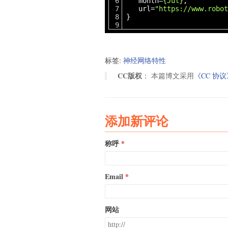
month=
{Jul}
,
url=
"https://www.robot
}
标签:
神经网络特性
CC版权
： 本篇博文采用
《CC 协议
添加新评论
称呼
Email
网站