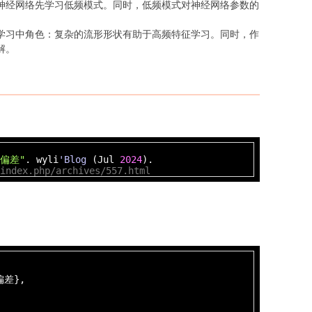
神经网络先学习低频模式。同时，低频模式对神经网络参数的
学习中角色：复杂的流形形状有助于高频特征学习。同时，作
解。
偏差"
. wyli
'Blog
(Jul
2024
).
index.php/archives/557.html
差},