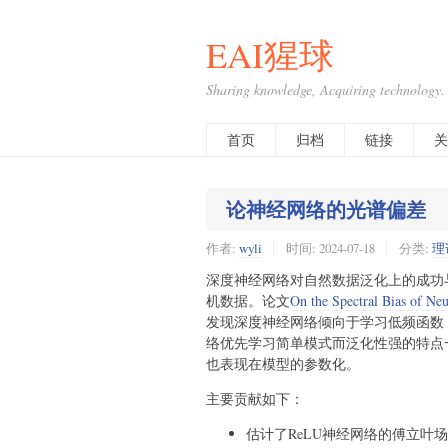
EAI猩球
Sharing knowledge, Acquiring technology.
首页
归档
链接
关
论神经网络的光谱偏差
作者:
wyli
时间:
2024-07-18
分类:
理
深度神经网络对自然数据泛化上的成功
机数据。论文
On the Spectral Bias of Ne
发现深度神经网络倾向于学习低频函数
络优先学习简单模式而泛化性强的特点
也表现在模型的参数化。
主要贡献如下：
估计了ReLU神经网络的傅立叶