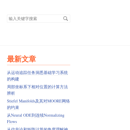
搜
索
关
键
字
最新文章
从运动追踪任务洞悉基础学习系统
的构建
局部坐标系下相对位置的计算方法
辨析
Stiefel Manifolds及其对MOORE网络
的约束
从Neural ODE到连续Normalizing
Flows
从信息论和矩阵计算的角度理解神