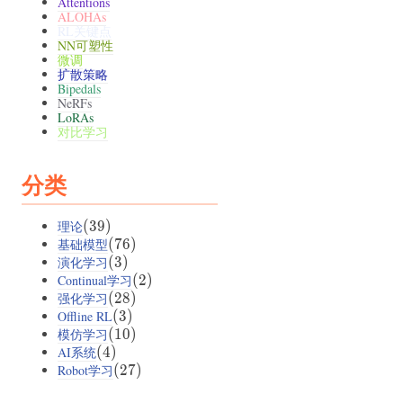
Attentions
ALOHAs
RL关键点
NN可塑性
微调
扩散策略
Bipedals
NeRFs
LoRAs
对比学习
分类
理论
(39)
(
39
)
基础模型
(76)
(
76
)
演化学习
(3)
(
3
)
Continual学习
(2)
(
2
)
强化学习
(28)
(
28
)
Offline RL
(3)
(
3
)
模仿学习
(10)
(
10
)
AI系统
(4)
(
4
)
Robot学习
(27)
(
27
)