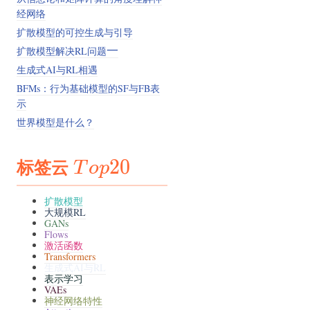
经网络
扩散模型的可控生成与引导
一
扩散模型解决RL问题
一
生成式AI与RL相遇
BFMs：行为基础模型的SF与FB表
示
世界模型是什么？
标签云
Top20
20
T
o
p
扩散模型
大规模RL
GANs
Flows
激活函数
Transformers
生成式AI与RL
表示学习
VAEs
神经网络特性