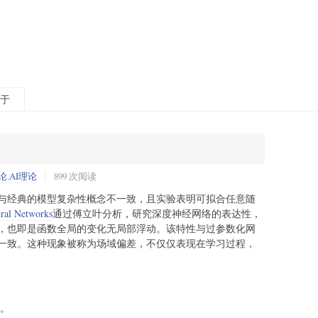
于
论
,
AI理论
899 次阅读
与经典的模型复杂性概念不一致，且实验表明可拟合任意随
ural Networks
通过傅立叶分析，研究深度神经网络的表达性，
，也即是函数全局的变化无局部浮动。该特性与过参数化网
一致。这种现象被称为场域偏差，不仅仅表现在学习过程，
场。