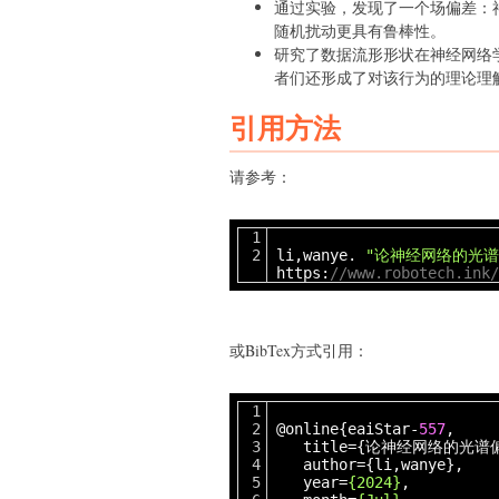
通过实验，发现了一个场偏差：
随机扰动更具有鲁棒性。
研究了数据流形形状在神经网络
者们还形成了对该行为的理论理
引用方法
请参考：
li,wanye.
"论神经网络的光谱
https:
//www.robotech.ink/
或BibTex方式引用：
@online{eaiStar-
557
,
title={论神经网络的光谱偏
author={li,wanye},
year=
{2024}
,