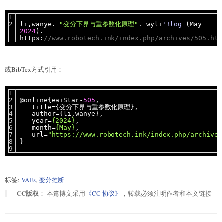
li,wanye.
"变分下界与重参数化原理"
. wyli
'Blog
(May
2024
).
https:
//www.robotech.ink/index.php/archives/505.htm
或BibTex方式引用：
@online{eaiStar-
505
,
title={变分下界与重参数化原理},
author={li,wanye},
year=
{2024}
,
month=
{May}
,
url=
"https://www.robotech.ink/index.php/archives
}
标签:
VAEs
,
变分推断
CC版权
： 本篇博文采用
《CC 协议》
，转载必须注明作者和本文链接