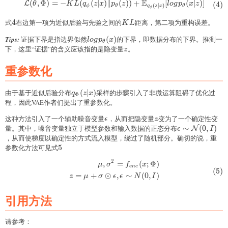
E
(
,
Φ
)
=
−
(
(
∣
)
∥
(
))
+
[
(
∣
)]
\begin{aligned} \mathcal{L}(\t
L
(
4
)
θ
K
L
q
z
x
p
z
l
o
g
p
x
z
(
∣
)
ϕ
θ
θ
q
z
x
ϕ
式
4
4
右边第一项为近似后验与先验之间的
KL
距离，第二项为重构误差。
K
L
logp_{\theta}
Tips:
证据下界是指边界似然
(
)
的下界，即数据分布的下界。推测一
l
o
g
p
x
θ
(x)
下，这里“证据”的含义应该指的是隐变量
z
。
z
重参数化
由于基于近似后验分布
q_{\Phi}
(
∣
)
采样的步骤引入了非微运算阻碍了优化过
q
z
x
Φ
(z\vert
程，因此VAE作者们提出了重参数化。
x)
这种方法引入了一个辅助噪音变量
\epsilon
，从而把隐变量
z
变为了一个确定性变
ϵ
z
量。其中，噪音变量独立于模型参数和输入数据的正态分布
\epsilon\sim
∼
(
0
,
)
N
ϵ
I
(0,I)
，从而使梯度以确定性的方式流入模型，绕过了随机部分。确切的说，重
参数化方法可见式
5
5
2
,
=
(
;
Φ
)
\begin{aligned} \mu,{\sigma}^2
μ
σ
f
x
e
n
c
(
5
)
=
+
⊙
,
∼
(
0
,
)
z
μ
σ
ϵ
ϵ
N
I
引用方法
请参考：