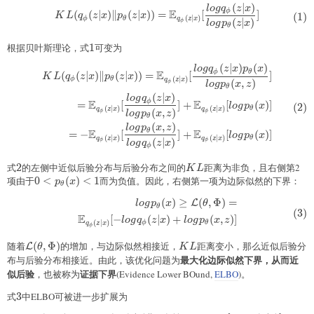
(
∣
)
\begin{aligned} KL(q_{\phi}(z\
l
o
g
q
z
x
ϕ
E
(
(
∣
)
∥
(
∣
))
=
[
]
(
1
)
K
L
q
z
x
p
z
x
(
∣
)
ϕ
θ
q
z
x
(
∣
)
ϕ
l
o
g
p
z
x
θ
根据贝叶斯理论，式
1
1
可变为
(
∣
)
(
)
\begin{aligned} KL(q_{\phi}(z\
l
o
g
q
z
x
p
x
ϕ
θ
E
(
(
∣
)
∥
(
∣
))
=
[
]
K
L
q
z
x
p
z
x
(
∣
)
ϕ
θ
q
z
x
(
,
)
ϕ
l
o
g
p
x
z
θ
(
∣
)
l
o
g
q
z
x
ϕ
E
E
=
[
]
+
[
(
)]
(
2
)
l
o
g
p
x
(
∣
)
(
∣
)
θ
q
z
x
q
z
x
(
,
)
ϕ
ϕ
l
o
g
p
x
z
θ
(
,
)
l
o
g
p
x
z
θ
E
E
=
−
[
]
+
[
(
)]
l
o
g
p
x
(
∣
)
(
∣
)
θ
q
z
x
q
z
x
(
∣
)
ϕ
ϕ
l
o
g
q
z
x
ϕ
式
2
2
的左侧中近似后验分布与后验分布之间的
KL
距离为非负，且右侧第2
K
L
项由于
0\lt
0
<
(
)
<
1
而为负值。因此，右侧第一项为边际似然的下界：
p
x
θ
p_{\theta}
(
)
≥
(
,
Φ
)
=
\begin{aligned} logp_{\theta}(
L
l
o
g
p
x
θ
(x)\lt1
θ
(
3
)
E
[
−
(
∣
)
+
(
,
)]
l
o
g
q
z
x
l
o
g
p
x
z
(
∣
)
ϕ
θ
q
z
x
ϕ
随着
\mathcal{L}
(
,
Φ
)
的增加，与边际似然相接近，
KL
距离变小，那么近似后验分
L
θ
K
L
(\theta,\Phi)
最大化边际似然下界，从而近
布与后验分布相接近。由此，该优化问题为
似后验
证据下界
，也被称为
(Evidence Lower BOund,
ELBO
)。
式
3
3
中ELBO可被进一步扩展为