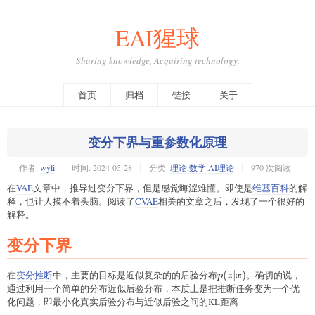
EAI猩球
Sharing knowledge, Acquiring technology.
首页
归档
链接
关于
变分下界与重参数化原理
作者:
wyli
时间:
2024-05-28
分类:
理论
,
数学
,
AI理论
970 次阅读
在
VAE
文章中，推导过变分下界，但是感觉晦涩难懂。即使是
维基百科
的解
释，也让人摸不着头脑。阅读了
CVAE
相关的文章之后，发现了一个很好的
解释。
变分下界
在
变分推断
中，主要的目标是近似复杂的的后验分布
p(z\vert
(
∣
)
。确切的说，
p
z
x
x)
通过利用一个简单的分布近似后验分布，本质上是把推断任务变为一个优
化问题，即最小化真实后验分布与近似后验之间的KL距离