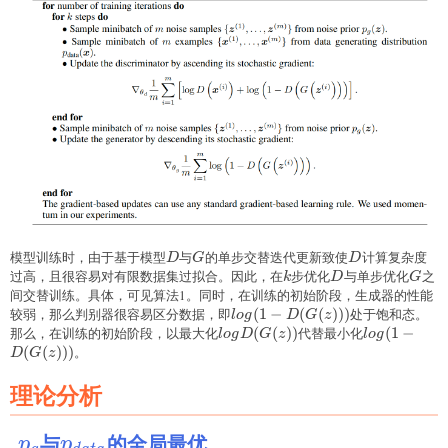
模型训练时，由于基于模型
D
与
G
的单步交替迭代更新致使
D
计算复杂度
D
G
D
过高，且很容易对有限数据集过拟合。因此，在
k
步优化
D
与单步优化
G
之
k
D
G
间交替训练。具体，可见算法1。同时，在训练的初始阶段，生成器的性能
较弱，那么判别器很容易区分数据，即
log(1-
(
1
−
(
(
)))
处于饱和态。
l
o
g
D
G
z
D(G(z)))
那么，在训练的初始阶段，以最大化
logD(G(z))
(
(
))
代替最小化
log(1-
(
1
−
l
o
g
D
G
z
l
o
g
D(G(z)))
(
(
)))
。
D
G
z
理论分析
与
的全局最优
p_g
p_{data}
p
p