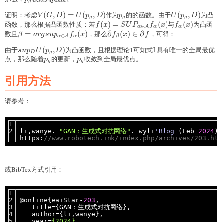
g
d
a
t
a
证明：考虑
V(G,D)=U(p_g,D)
(
,
)
=
(
,
)
作为
p_g
的的函数。由于
U(p_g,D)
(
,
)
为凸
V
G
D
U
p
D
p
U
p
D
g
g
g
函数，那么根据凸函数性质：若
f(x)=SUP_{\alpha\in\mathcal{A}}f
(
)
=
(
)
与
f_{\alpha}
(
)
为凸函
f
x
S
U
P
f
x
f
x
∈
A
α
α
α
(x)
(x)
数且
\beta=argsup_{\alpha\in\mathcal{A}}f_{\alpha}
=
(
)
，那么
\partial
∂
(
)
∈
∂
，可得：
β
a
r
g
s
u
p
f
x
f
x
f
∈
A
α
α
β
(x)
f_{\beta}
由于
sup_{D}U(p_g,D)
(
,
)
为凸函数，且根据理论1可知式
1
1
具有唯一的全局最优
s
u
p
U
p
D
(x)\in\partial
D
g
点，那么随着
p_g
的更新，
p_g
收敛到全局最优点。
p
p
f
g
g
引用方法
请参考：
li,wanye.
"GAN：生成式对抗网络"
. wyli
'Blog
(Feb
2024
).
https:
//www.robotech.ink/index.php/archives/203.htm
或BibTex方式引用：
@online{eaiStar-
203
,
title={GAN：生成式对抗网络},
author={li,wanye},
year=
{2024}
,