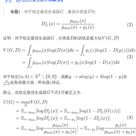
g
d
a
t
a
命题1
G
D
：对于给定最优生成器
，最优分类器
为
G
D
(
)
\begin{aligned} D^{*}_G(x)=\f
p
x
∗
d
a
t
a
(
)
=
(
2
)
D
x
G
(
)
+
(
)
p
x
p
x
d
a
t
a
g
证明：对于给定最优生成器
G
，分类器
D
的训练是最大化
V(G,D)
(
,
)
G
D
V
G
D
\begin{aligned} V(G,D) &= \int
∫
∫
(
,
)
=
(
)
(
(
))
+
(
)
(
1
−
(
(
)))
V
G
D
p
x
l
o
g
D
x
d
x
p
z
l
o
g
D
g
z
d
z
d
a
t
a
z
x
z
(
3
)
∫
=
(
)
(
(
))
+
(
)
(
1
−
(
))
p
x
l
o
g
D
x
p
x
l
o
g
D
x
d
x
d
a
t
a
g
x
R
2
对于给定
(a,b)\in\mathbb{R}^2\setminus\
(
,
)
∈
∖
{
0
,
0
}
，函数
y\to a
→
(
)
+
(
1
−
)
在
\fra
a
b
y
a
l
o
g
y
b
l
o
g
y
{0,0\}
log(y)+blog(1-
{a+
a
处取得最大值，即命题1得证。
+
a
b
y)
那么，在给定最优生成器
G
下式
1
1
可被定义为
G
(
)
=
(
,
)
\begin{aligned} C(G) &= \und
C
G
ma
x
V
G
D
D
∗
∗
E
E
=
[
(
)]
+
[
(
1
−
(
(
)))]
l
o
g
D
x
l
o
g
D
G
z
∼
∼
x
p
x
p
G
G
d
a
t
a
d
a
t
a
(
4
)
∗
∗
E
E
=
[
(
)]
+
[
(
1
−
(
))]
l
o
g
D
x
l
o
g
D
x
∼
∼
x
p
x
p
G
G
g
d
a
t
a
(
)
(
)
p
x
p
x
d
a
t
a
g
E
E
=
[
]
+
[
l
o
g
l
o
g
∼
∼
x
p
x
p
(
)
+
(
)
(
)
+
(
g
d
a
t
a
p
x
p
x
p
x
p
x
d
a
t
a
g
d
a
t
a
g