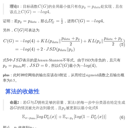
理论1
C(G)
p_g=p_{data}
：目标函数
(
)
的全局最小值只有在
=
处实现，且在
C
G
p
p
g
d
a
t
a
该点上
C(G)=-
(
)
=
−
4
。
C
G
l
o
g
log4
1
∗
证明：若
p_g=p_{data}
=
，那么
D^{*}_G=\frac{1}
=
，进而
C(G)=-
(
)
=
−
4
。
p
p
D
C
G
l
o
g
g
d
a
t
a
2
G
{2}
log4
另外，
C(G)
(
)
可表达为
C
G
+
+
p
p
p
p
\begin{aligned} C(G) &= -log
d
a
t
a
g
d
a
t
a
g
(
)
=
−
(
4
)
+
(
∥
)
+
(
∥
)
C
G
l
o
g
K
L
p
K
L
p
d
a
t
a
g
2
2
(
5
)
=
−
(
4
)
+
2
⋅
(
∥
)
l
o
g
J
S
D
p
p
d
a
t
a
g
式
5
5
中
JSD
表示的是Jensen-Shannon不等式。由于JSD为非负的，且只有
p_g
J
S
D
=
时，
JSD=0
=
0
，所以
C(G)
(
)
最小为
-
−
(
4
)
。
p
p
J
S
D
C
G
l
o
g
g
d
a
t
a
log(4)
plus
：此时神经网络的输出应该在0附近，从而经过sigmoid函数之后输出概
率为0.5。
算法的收敛性
命题2
G
D
：若
与
拥有足够的容量，算法1的每一步中分类器在给定生成
G
D
器
G
的情况被允许达到最优，且
p_g
被更新以最小化式
6
6
G
p
g
∗
∗
E
E
[
(
)]
+
[
(
1
−
(
))]
\begin{aligned} \mathbb{E}_{x
(
6
)
l
o
g
D
x
l
o
g
D
x
∼
∼
x
p
x
p
G
G
g
d
a
t
a
那么，
p_g
收敛到
p_{data}
。
p
p