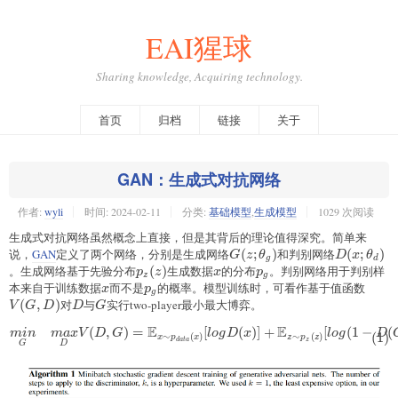
EAI猩球
Sharing knowledge, Acquiring technology.
首页
归档
链接
关于
GAN：生成式对抗网络
作者:
wyli
时间:
2024-02-11
分类:
基础模型
,
生成模型
1029 次阅读
生成式对抗网络虽然概念上直接，但是其背后的理论值得深究。简单来
说，
GAN
定义了两个网络，分别是生成网络
G(z;\theta_g)
(
;
)
和判别网络
D(x;\thet
(
;
)
G
z
θ
D
x
θ
g
d
。生成网络基于先验分布
p_z(z)
(
)
生成数据
x
的分布
p_g
。判别网络用于判别样
p
z
x
p
z
g
本来自于训练数据
x
而不是
p_g
的概率。
模型训练时，可看作基于值函数
V(G,
x
p
g
(
,
)
对
D
与
G
实行two-player最小最大博弈。
V
G
D
D
G
E
E
(
,
)
=
[
(
)]
+
[
(
1
−
(
\begin{aligned} \underset{G}
min
ma
x
V
D
G
l
o
g
D
x
l
o
g
D
(
1
)
∼
(
)
∼
(
)
x
p
x
z
p
z
z
d
a
t
a
G
D