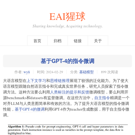
EAI猩球
Sharing knowledge, Acquiring technology.
首页
归档
链接
关于
基于GPT-4的指令微调
作者:
wyli
时间:
2024-02-29
分类:
基础模型
899 次阅读
大语言模型在
上下文学习
和
思维链推理
展现了较强的泛化能力。为了使大
语言模型跟随自然语言指令和完成真实世界任务，研究人员探索了指令微
调方法。这种方法要么利用
人类标注的提示和反馈
微调模型，要么利用开
源benchmarks和datasets有监督微调。在这些方法中，
自主指令
精调是一个
对齐LLM与人类意图简单和有效的方法。为了提升大语言模型的指令微调
性能，
基于GPT-4的微调
利用GPT-4作为teacher生成数据，用于自主指令微
调。