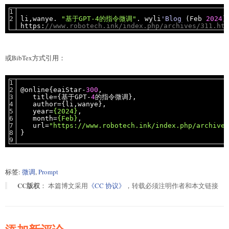
li,wanye.
"基于GPT-4的指令微调"
. wyli
'Blog
(Feb
2024
)
https:
//www.robotech.ink/index.php/archives/311.htm
或BibTex方式引用：
@online{eaiStar-
300
,
title={基于GPT-
4
的指令微调},
author={li,wanye},
year=
{2024}
,
month=
{Feb}
,
url=
"https://www.robotech.ink/index.php/archives
}
标签:
微调
,
Prompt
CC版权
： 本篇博文采用
《CC 协议》
，转载必须注明作者和本文链接