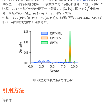
励模型用于评估不同的响应。比较数据的每个实例都包含一个提示
x
和
K
个
x
K
响应，GPT-4对每个分数分配了一个分数
s\in[1,10]
∈
[
1
,
10
]
，因此有
C_{2}^{K}
个比较
K
s
C
2
对。匹配对表示为
(y_l,y_h)
(
,
)
且
s_l\lt
<
，目标函数为
min\quad
y
y
s
s
l
h
l
h
s_h
log(\sigma(r_{\theta
(
(
(
,
)
−
(
,
)))
。如图1所示，OPT-IML、GPT3.5
min
l
o
g
σ
r
x
y
r
x
y
θ
h
θ
l
(x,y_h)-r_{\theta}
和GPT4在比较数据中评分的分布。
(x,y_l)))
图1 模型对比较数据评分的分布
引用方法
请参考：