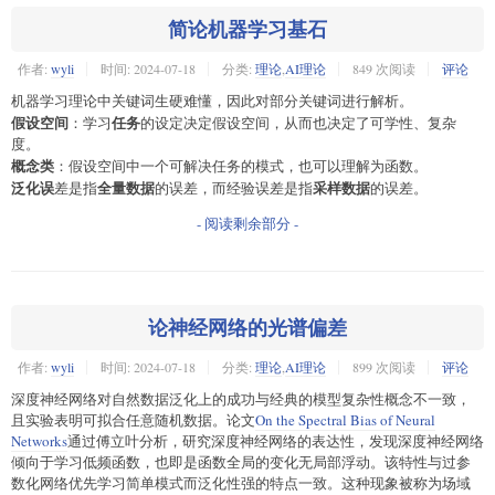
简论机器学习基石
作者:
wyli
时间:
2024-07-18
分类:
理论
,
AI理论
849 次阅读
评论
机器学习理论中关键词生硬难懂，因此对部分关键词进行解析。
假设空间
任务
：学习
的设定决定假设空间，从而也决定了可学性、复杂
度。
概念类
：假设空间中一个可解决任务的模式，也可以理解为函数。
泛化误
全量数据
采样数据
差是指
的误差，而经验误差是指
的误差。
- 阅读剩余部分 -
论神经网络的光谱偏差
作者:
wyli
时间:
2024-07-18
分类:
理论
,
AI理论
899 次阅读
评论
深度神经网络对自然数据泛化上的成功与经典的模型复杂性概念不一致，
且实验表明可拟合任意随机数据。论文
On the Spectral Bias of Neural
Networks
通过傅立叶分析，研究深度神经网络的表达性，发现深度神经网络
倾向于学习低频函数，也即是函数全局的变化无局部浮动。该特性与过参
数化网络优先学习简单模式而泛化性强的特点一致。这种现象被称为场域