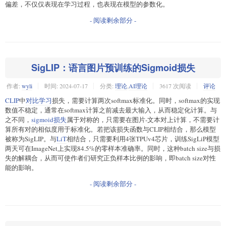
偏差，不仅仅表现在学习过程，也表现在模型的参数化。
- 阅读剩余部分 -
SigLIP：语言图片预训练的Sigmoid损失
作者:
wyli
时间:
2024-07-17
分类:
理论
,
AI理论
3617 次阅读
评论
CLIP
中
对比学习
损失，需要计算两次softmax标准化。同时，softmax的实现
数值不稳定，通常在softmax计算之前减去最大输入，从而稳定化计算。与
之不同，
sigmoid损失
属于对称的，只需要在图片-文本对上计算，不需要计
算所有对的相似度用于标准化。若把该损失函数与CLIP相结合，那么模型
被称为SigLIP。与
LiT
相结合，只需要利用4张TPUv4芯片，训练SigLiP模型
两天可在ImageNet上实现84.5%的零样本准确率。同时，这种batch size与损
失的解耦合，从而可使作者们研究正负样本比例的影响，即batch size对性
能的影响。
- 阅读剩余部分 -