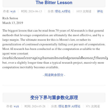
The Bitter Lesson
作者:
wyli
时间:
2024-06-13
分类:
理论
,
AI理论
1033 次阅读
评论
Rich Sutton
March 13, 2019
The biggest lesson that can be read from 70 years of AI research is that general
methods that leverage computation are ultimately the most effective, and by a
large margin. The ultimate reason for this is Moore's law, or rather its
generalization of continued exponentially falling cost per unit of computation.
Most AI research has been conducted as if the computation available to the
agent were constant
in which
case
in
w
hi
c
h
c
a
se
l
e
v
er
a
g
in
g
h
u
mankn
o
wl
e
d
g
e
w
o
u
l
d
b
eo
n
eo
f
t
h
eo
n
l
leveraging
but, over a slightly longer time than a typical research project, massively more
human
computation inevitably becomes available.
knowledge
- 阅读剩余部分 -
would be
one of the
only ways to
improve
performance
变分下界与重参数化原理
作者:
wyli
时间:
2024-05-28
分类:
理论
,
数学
,
AI理论
971 次阅读