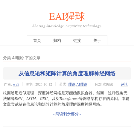
EAI猩球
Sharing knowledge, Acquiring technology.
首页
归档
链接
关于
分类 AI理论 下的文章
从信息论和矩阵计算的角度理解神经网络
作者:
wyli
时间:
2025-10-12
分类:
理论
,
AI理论
1628 次阅读
评论
根据通用近似定理，深度神经网络是万能函数拟合器。然而，这种视角无
法解释
RNN
、
LSTM
、
GRU
、以及
Transformer
等网络架构存在的原因。本篇
文章尝试站在信息论和矩阵计算的角度理解深度神经网络。
- 阅读剩余部分 -